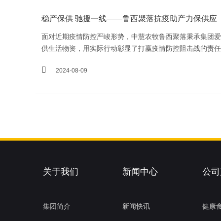
稳产保供 驰援一线——鲁西聚落抗疫助产力保供应
面对近期疫情防控严峻形势，中慧农牧鲁西聚落秉承集团爱
供生活物资，用实际行动彰显了打赢疫情防控阻击战的责任

2024-08-09
关于我们
新闻中心
公司
集团简介
新闻快讯
健康