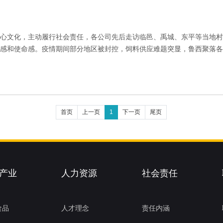
心文化，主动履行社会责任，各公司先后走访临邑、禹城、东平等当地村
感和使命感。疫情期间部分地区被封控，饲料供应难题突显，鲁西聚落各公
首页
上一页
1
下一页
尾页
产业
人力资源
社会责任
食品
人才理念
责任内涵